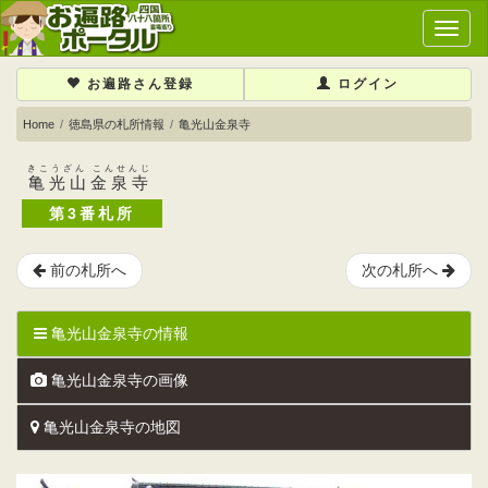
メ
イ
ン
お遍路さん登録
ログイン
メ
ニ
Home
徳島県の札所情報
亀光山金泉寺
ュ
ー
きこうざん こんせんじ
亀光山金泉寺
第3番札所
前の札所へ
次の札所へ
亀光山金泉寺の情報
亀光山金泉寺の画像
亀光山金泉寺の地図