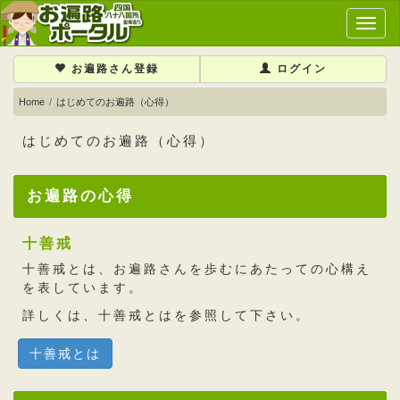
メ
イ
ン
お遍路さん登録
ログイン
メ
ニ
Home
はじめてのお遍路（心得）
ュ
ー
はじめてのお遍路（心得）
お遍路の心得
十善戒
十善戒とは、お遍路さんを歩むにあたっての心構え
を表しています。
詳しくは、
十善戒とは
を参照して下さい。
十善戒とは