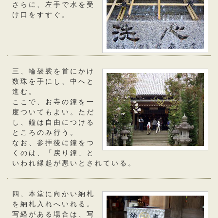
さらに、左手で水を受
け口をすすぐ。
三、輪袈裟を首にかけ
数珠を手にし、中へと
進む。
ここで、お寺の鐘を一
度ついてもよい。ただ
し、鐘は自由につける
ところのみ行う。
なお、参拝後に鐘をつ
くのは、「戻り鐘」と
いわれ縁起が悪いとされている。
四、本堂に向かい納札
を納札入れへいれる。
写経がある場合は、写