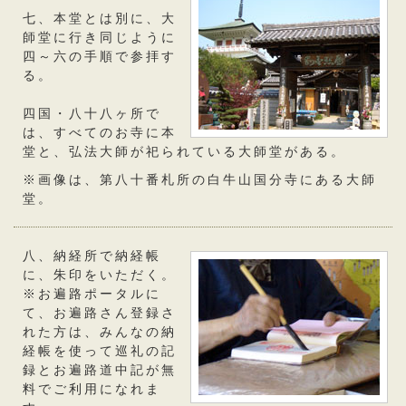
七、本堂とは別に、大
師堂に行き同じように
四～六の手順で参拝す
る。
四国・八十八ヶ所で
は、すべてのお寺に本
堂と、弘法大師が祀られている大師堂がある。
※画像は、
第八十番札所の白牛山国分寺
にある大師
堂。
八、納経所で納経帳
に、朱印をいただく。
※お遍路ポータルに
て、お遍路さん登録さ
れた方は、
みんなの納
経帳
を使って巡礼の記
録と
お遍路道中記
が無
料でご利用になれま