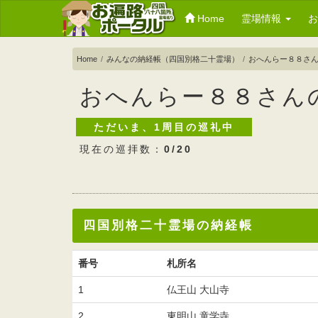
Home
霊場情報
Home
みんなの納経帳（四国別格二十霊場）
おへんらー８８さ
おへんらー８８さん
ただいま、1周目の巡礼中
現在の巡拝数：
0/20
四国別格二十霊場の納経帳
番号
札所名
1
仏王山 大山寺
2
東明山 童学寺