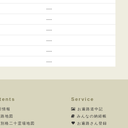
----
----
----
----
----
----
tents
Service
所情報
お遍路道中記
路地図
みんなの納経帳
別格二十霊場地図
お遍路さん登録