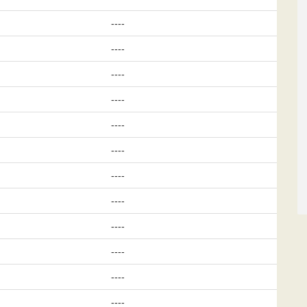
----
----
----
----
----
----
----
----
----
----
----
----