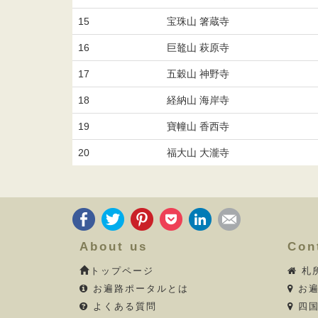
15
宝珠山 箸蔵寺
16
巨鼇山 萩原寺
17
五穀山 神野寺
18
経納山 海岸寺
19
寶幢山 香西寺
20
福大山 大瀧寺
About us
Con
トップページ
札
お遍路ポータルとは
お遍
よくある質問
四国