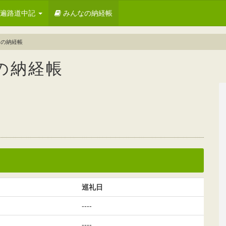
お遍路道中記
みんなの納経帳
んの納経帳
の納経帳
巡礼日
----
----