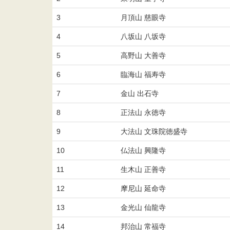
3
月頂山 慈眼寺
4
八坂山 八坂寺
5
高野山 大善寺
6
臨海山 福寿寺
7
金山 出石寺
8
正法山 永徳寺
9
大法山 文珠院徳盛寺
10
仏法山 興隆寺
11
生木山 正善寺
12
摩尼山 延命寺
13
金光山 仙龍寺
14
邦治山 常福寺