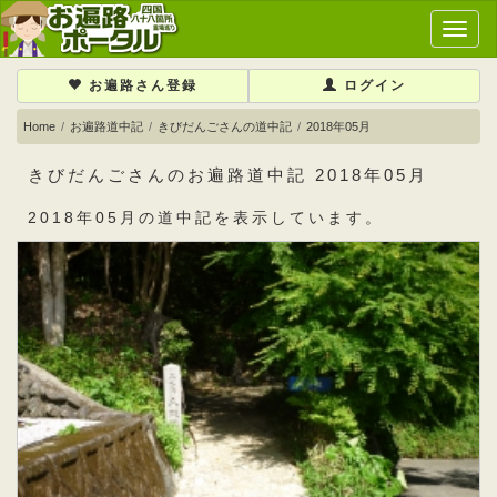
メ
イ
ン
お遍路さん登録
ログイン
メ
ニ
Home
お遍路道中記
きびだんごさんの道中記
2018年05月
ュ
ー
きびだんごさんのお遍路道中記 2018年05月
2018年05月の道中記を表示しています。