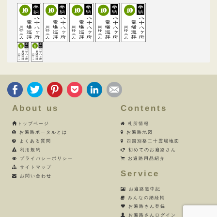
About us
Contents
トップページ
札所情報
お遍路ポータルとは
お遍路地図
よくある質問
四国別格二十霊場地図
利用規約
初めてのお遍路さん
プライバシーポリシー
お遍路用品紹介
サイトマップ
Service
お問い合わせ
お遍路道中記
みんなの納経帳
お遍路さん登録
お遍路さんログイン