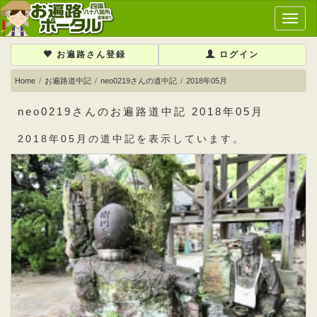
メ
イ
ン
お遍路さん登録
ログイン
メ
ニ
Home
お遍路道中記
neo0219さんの道中記
2018年05月
ュ
ー
neo0219さんのお遍路道中記 2018年05月
2018年05月の道中記を表示しています。