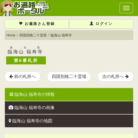
メ
イ
ン
お遍路さん登録
ログイン
メ
ニ
Home
四国別格二十霊場
臨海山 福寿寺
ュ
ー
龍光院
臨海山 福寿寺
第6番札所
前の札所へ
四国別格二十霊場
次の札所へ
臨海山 福寿寺の情報
臨海山 福寿寺の画像
臨海山 福寿寺の地図