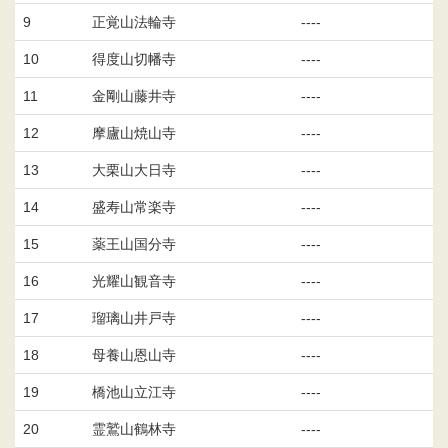
9
正覚山法輪寺
----
10
得度山切幡寺
----
11
金剛山藤井寺
----
12
摩廬山焼山寺
----
13
大栗山大日寺
----
14
盛寿山常楽寺
----
15
薬王山国分寺
----
16
光耀山観音寺
----
17
瑠璃山井戸寺
----
18
母養山恩山寺
----
19
橋池山立江寺
----
20
霊鷲山鶴林寺
----