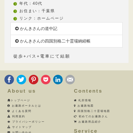
年代：40代
お住まい：千葉県
リンク：
ホームページ
かんきさんの道中記
かんきさんの四国別格二十霊場納経帳
徒歩+バス+電車にて結願
About us
Contents
トップページ
札所情報
お遍路ポータルとは
お遍路地図
よくある質問
四国別格二十霊場地図
利用規約
初めてのお遍路さん
プライバシーポリシー
お遍路用品紹介
サイトマップ
Service
お問い合わせ