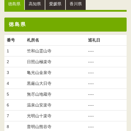
徳島県
高知県
愛媛県
香川県
徳島県
番号
札所名
巡礼日
1
竺和山霊山寺
----
2
日照山極楽寺
----
3
亀光山金泉寺
----
4
黒厳山大日寺
----
5
無尽山地蔵寺
----
6
温泉山安楽寺
----
7
光明山十楽寺
----
8
普明山熊谷寺
----