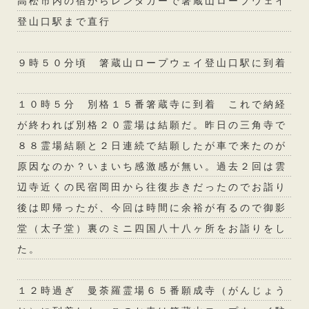
高松市内の宿からレンタカーで箸蔵山ロープウェイ
登山口駅まで直行
９時５０分頃 箸蔵山ロープウェイ登山口駅に到着
１０時５分 別格１５番箸蔵寺に到着 これで納経
が終われば別格２０霊場は結願だ。昨日の三角寺で
８８霊場結願と２日連続で結願したが車で来たのが
原因なのか？いまいち感激感が無い。過去２回は雲
辺寺近くの民宿岡田から往復歩きだったのでお詣り
後は即帰ったが、今回は時間に余裕が有るので御影
堂（太子堂）裏のミニ四国八十八ヶ所をお詣りをし
た。
１２時過ぎ 曼荼羅霊場６５番願成寺（がんじょう