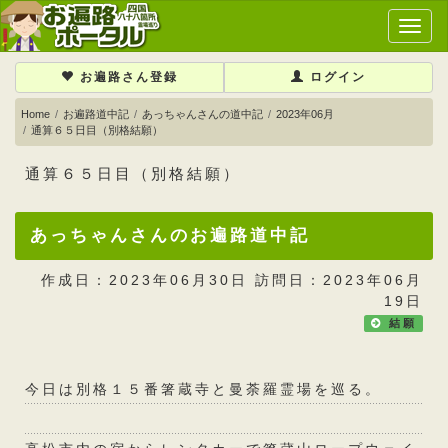
メ
イ
ン
お遍路さん登録
ログイン
メ
ニ
Home
お遍路道中記
あっちゃんさんの道中記
2023年06月
通算６５日目（別格結願）
ュ
ー
通算６５日目（別格結願）
あっちゃんさんのお遍路道中記
作成日：2023年06月30日 訪問日：2023年06月
19日
結願
今日は別格１５番箸蔵寺と曼荼羅霊場を巡る。