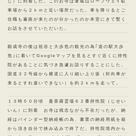
じ）に到着した。このお寺は箸蔵山ロープウェイ駐
車場から２ｋｍと近い場所だった。車を降りるとご
住職も遍路が来たのが分かったのか本堂にきて暫く
お話をさせていただいた。
願成寺の後は祖谷と大歩危の観光の為｢道の駅大歩
危｣に着いてGoogleマップを見るとすぐ近くに持性
院があることに気づき急遽お詣りすることにした。
国道３２号線から横道に入り細い上り坂（対向車が
来るとすれ違いできない）を約２ｋｍを走って。
１３時５０分頃 曼荼羅霊場６２番持性院（じせい
いん）に到着 お寺は残念ながら不在だったが、納
経はバインダー型納経帳の為、書置の納経用紙を箱
から頂き自分で挟み込みで終了だ。持性院境内から