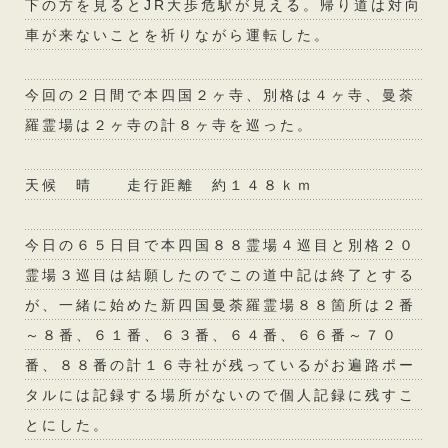
下の方を見るとJR大歩危駅が見える。帰り道は対向
車が来ないことを祈りながら運転した。
今回の２日間で本四国２ヶ寺、別格は４ヶ寺、曼荼
羅霊場は２ヶ寺の計８ヶ寺を巡った。
天候 晴 走行距離 約１４８ｋｍ
今日の６５日目で本四国８８霊場４巡目と別格２０
霊場３巡目は結願したのでこの道中記は終了とする
が、一緒に始めた新四国曼荼羅霊場８８箇所は２番
～８番、６１番、６３番、６４番、６６番～７０
番、８８番の計１６寺社が残っているがお遍路ポー
タルには記録する場所がないので個人記録に残すこ
とにした。