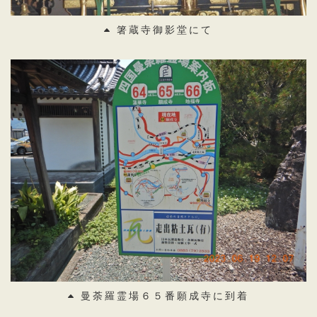
箸蔵寺御影堂にて
曼荼羅霊場６５番願成寺に到着