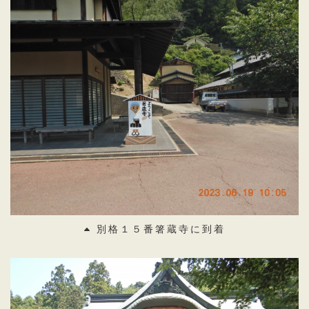
別格１５番箸蔵寺に到着