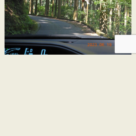
持性院へはこの細い道を約２ｋｍ上がる