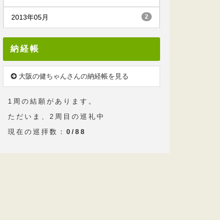
2013年05月
2
納経帳
大阪の健ちゃんさんの納経帳を見る
1周の結願があります。
ただいま、2周目の巡礼中
現在の巡拝数：
0/88