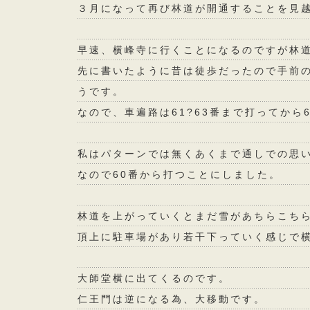
３月になって再び林道が開通することを見
早速、横峰寺に行くことになるのですが林
先に書いたように昔は徒歩だったので手前の
うです。
なので、車遍路は61?63番まで打ってから
私はパターンでは無くあくまで通しでの思
なので60番から打つことにしました。
林道を上がっていくとまだ雪があちらこち
頂上に駐車場があり若干下っていく感じで
大師堂横に出てくるのです。
仁王門は逆になる為、大移動です。