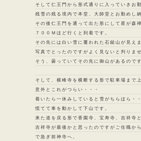
そして仁王門から形式通りに入っていきお
残雪の残る境内で本堂、大師堂とお勤めし
その後仁王門を通って出た形にして星が森
７００Ｍほど行くと到着です。
その先には白い雪に覆われた石鎚山が見え
写真でとったのですがよく見ないと判りま
そう、曇っていてその先に御山があるので
そして、横峰寺を横断する形で駐車場まで
意外とこれがつらい・・・
着いたら一休みしていると雪がちらほら・
慌てて車を動かして下山です。
来た道を戻る形で香園寺、宝寿寺、吉祥寺
吉祥寺が最後かと思ったのですがご住職か
で急ぎ前神寺へ。