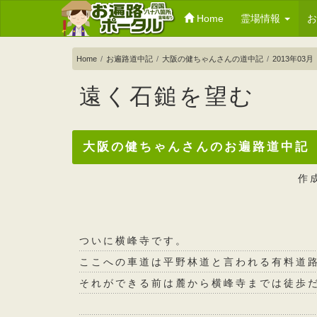
Home
霊場情報
Home
お遍路道中記
大阪の健ちゃんさんの道中記
2013年03月
遠く石鎚を望む
大阪の健ちゃんさんのお遍路道中記
作
ついに横峰寺です。
ここへの車道は平野林道と言われる有料道
それができる前は麓から横峰寺までは徒歩