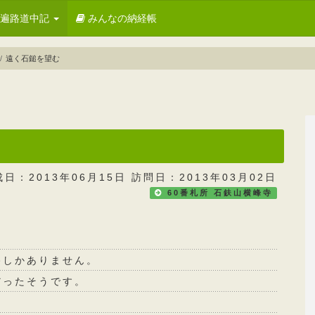
お遍路道中記
みんなの納経帳
遠く石鎚を望む
成日：2013年06月15日 訪問日：2013年03月02日
60番札所 石鈇山横峰寺
路しかありません。
だったそうです。