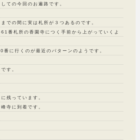
越しての今回のお遍路です。
道までの間に実は札所が３つあるのです。
61番札所の香園寺につく手前から上がっていくよ
60番に行くのが最近のパターンのようです。
いです。
らに残っています。
横峰寺に到着です。