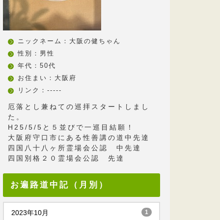
ニックネーム：大阪の健ちゃん
性別：男性
年代：50代
お住まい：大阪府
リンク：-----
厄落とし兼ねての巡拝スタートしまし
た。
H25/5/5と５並びで一巡目結願！
大阪府守口市にある性善講の道中先達
四国八十八ヶ所霊場会公認 中先達
四国別格２０霊場会公認 先達
お遍路道中記（月別）
2023年10月
1