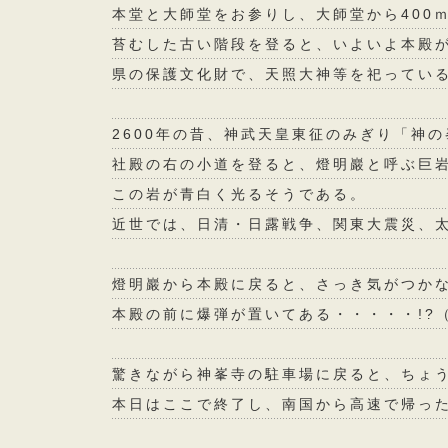
本堂と大師堂をお参りし、大師堂から400
苔むした古い階段を登ると、いよいよ本殿
県の保護文化財で、天照大神等を祀ってい
2600年の昔、神武天皇東征のみぎり「神
社殿の右の小道を登ると、燈明巖と呼ぶ巨
この岩が青白く光るそうである。
近世では、日清・日露戦争、関東大震災、
燈明巖から本殿に戻ると、さっき気がつかな
本殿の前に爆弾が置いてある・・・・・!?
驚きながら神峯寺の駐車場に戻ると、ちょう
本日はここで終了し、南国から高速で帰っ