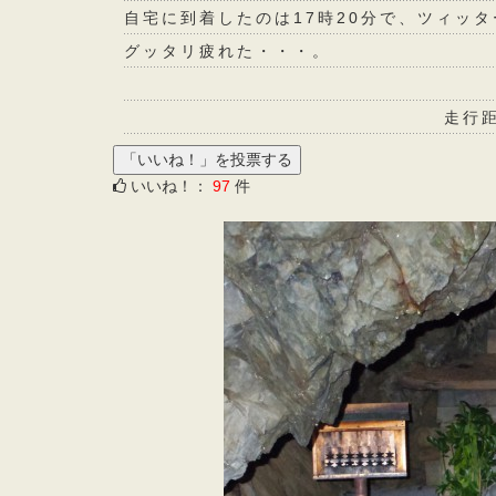
自宅に到着したのは17時20分で、ツィッ
グッタリ疲れた・・・。
走行距離 340ｷﾛ 所要時
いいね！：
97
件