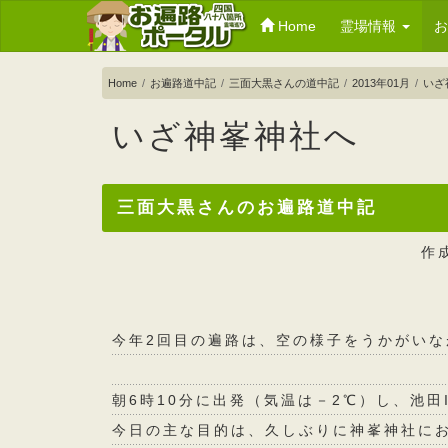
Home
霊場情報
Home
お遍路道中記
三面大黒さんの道中記
2013年01月
いざ
いざ神峯神社へ
三面大黒さんのお遍路道中記
作
今年2回目の遍路は、空の様子をうかがい
朝6時10分に出発（気温は－2℃）し、池田
今日の主な目的は、久しぶりに神峯神社に