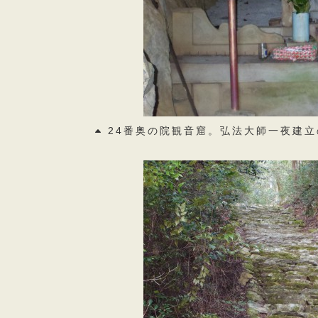
24番奥の院観音窟。弘法大師一夜建