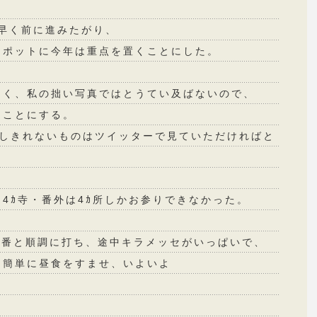
も早く前に進みたがり、
スポットに今年は重点を置くことにした。
多く、私の拙い写真ではとうてい及ばないので、
ることにする。
介しきれないものはツイッターで見ていただければと
4ｶ寺・番外は4ｶ所しかお参りできなかった。
26番と順調に打ち、途中キラメッセがいっぱいで、
、簡単に昼食をすませ、いよいよ