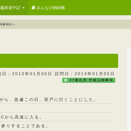
お遍路道中記
みんなの納経帳
神峯神社へ
成日：2013年01月06日 訪問日：2013年01月05日
27番札所 竹林山神峰寺
ながら、急遽この日、室戸に行くことにした。
ICから高速に入る。
お参りすることである。