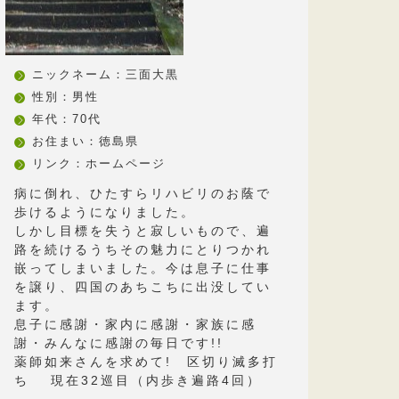
ニックネーム：三面大黒
性別：男性
年代：70代
お住まい：徳島県
リンク：
ホームページ
病に倒れ、ひたすらリハビリのお蔭で
歩けるようになりました。
しかし目標を失うと寂しいもので、遍
路を続けるうちその魅力にとりつかれ
嵌ってしまいました。今は息子に仕事
を譲り、四国のあちこちに出没してい
ます。
息子に感謝・家内に感謝・家族に感
謝・みんなに感謝の毎日です!!
薬師如来さんを求めて! 区切り滅多打
ち 現在32巡目（内歩き遍路4回）