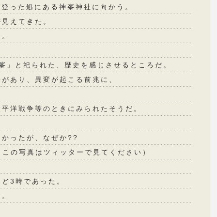
ｍ登った処にある神峯神社に向かう。
が見えてきた。
る。
の峯」と祀られた、歴史を感じさせるところだ。
岩があり、異変が起こる前兆に、
太平洋戦争等のときにみられたそうだ。
かったが、なぜか??
（この写真はツィッターで見てください）
ど3時であった。
た。