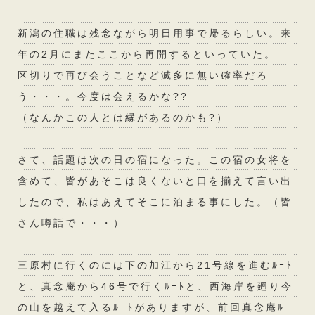
新潟の住職は残念ながら明日用事で帰るらしい。来
年の2月にまたここから再開するといっていた。
区切りで再び会うことなど滅多に無い確率だろ
う・・・。今度は会えるかな??
（なんかこの人とは縁があるのかも?）
さて、話題は次の日の宿になった。この宿の女将を
含めて、皆があそこは良くないと口を揃えて言い出
したので、私はあえてそこに泊まる事にした。（皆
さん噂話で・・・）
三原村に行くのには下の加江から21号線を進むﾙｰﾄ
と、真念庵から46号で行くﾙｰﾄと、西海岸を廻り今
の山を越えて入るﾙｰﾄがありますが、前回真念庵ﾙｰ