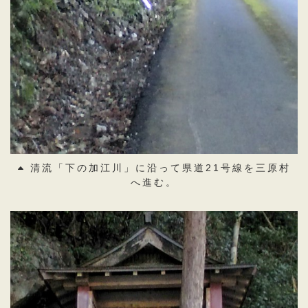
清流「下の加江川」に沿って県道21号線を三原村
へ進む。