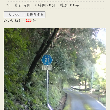
㌔ 歩行時間 8時間20分 札所 0ｶ寺
いいね！：
125
件