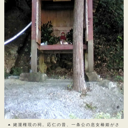
姥瀧権現の祠。応仁の昔、一条公の息女椿姫がさ