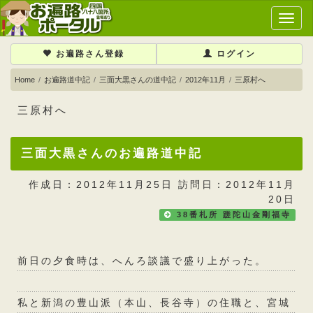
メ
イ
ン
お遍路さん登録
ログイン
メ
ニ
Home
お遍路道中記
三面大黒さんの道中記
2012年11月
三原村へ
ュ
ー
三原村へ
三面大黒さんのお遍路道中記
作成日：2012年11月25日 訪問日：2012年11月
20日
38番札所 蹉陀山金剛福寺
前日の夕食時は、へんろ談議で盛り上がった。
私と新潟の豊山派（本山、長谷寺）の住職と、宮城