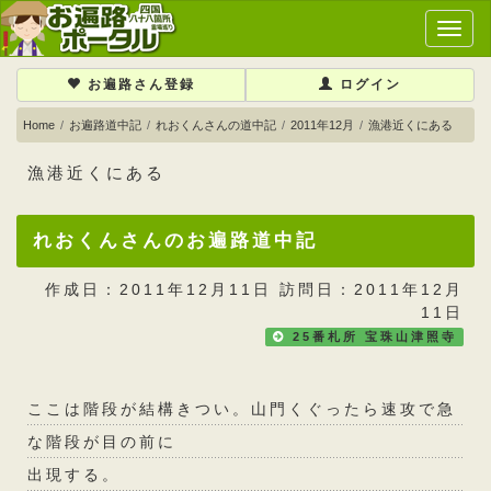
メ
イ
ン
お遍路さん登録
ログイン
メ
ニ
Home
お遍路道中記
れおくんさんの道中記
2011年12月
漁港近くにある
ュ
ー
漁港近くにある
れおくんさんのお遍路道中記
作成日：2011年12月11日 訪問日：2011年12月
11日
25番札所 宝珠山津照寺
ここは階段が結構きつい。山門くぐったら速攻で急
な階段が目の前に
出現する。