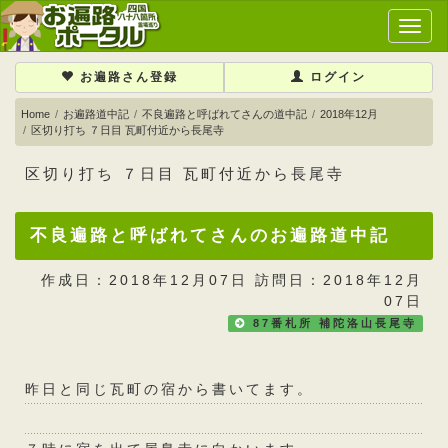
メ
イ
ン
お遍路さん登録
ログイン
メ
ニ
Home
お遍路道中記
不良遍路と呼ばれてさんの道中記
2018年12月
区切り打ち ７日目 瓦町付近から長尾寺
ュ
ー
区切り打ち ７日目 瓦町付近から長尾寺
不良遍路と呼ばれてさんのお遍路道中記
作成日：2018年12月07日 訪問日：2018年12月
07日
87番札所 補陀洛山長尾寺
昨日と同じ瓦町の宿から書いてます。