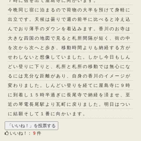
７時に宿を出て屋島寺に向かいます。
今晩同じ宿に泊まるので荷物の大半を預けて身軽に
出立です。天候は曇りで週の前半に比べると冷え込
んでおり薄手のダウンを着込みます。香川のお寺は
大きな四国の地図で見ると札所間隔が短く、街の中
を次から次へと歩き、移動時間よりも納経する方が
せわしないと想像していました。しかし今日もしん
どい登りに下りと、札所と札所の移動では無心にな
るには充分な距離があり、自身の香川のイメージが
変わりました。しんどい登りを経てに屋島寺に９時
に到着し１５時半過ぎに長尾寺で納経を済ませ、至
近の琴電長尾駅より瓦町に戻りました。明日はつい
に結願そして１番に向かいます。
いいね！：
9
件